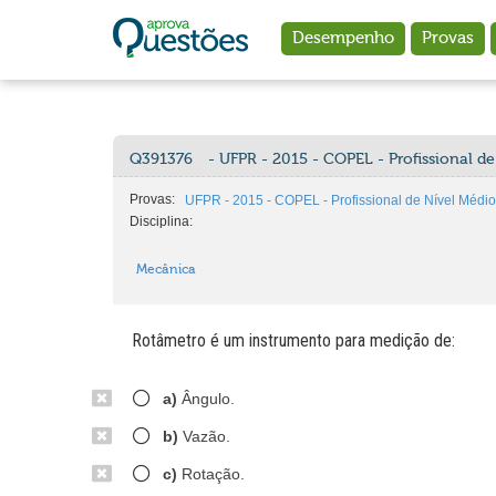
Ir para o conteúdo principal
Desempenho
Provas
Q391376
- UFPR - 2015 - COPEL - Profissional d
Provas:
UFPR - 2015 - COPEL - Profissional de Nível Médio 
Disciplina:
Mecânica
Rotâmetro é um instrumento para medição de:
a)
Ângulo.
b)
Vazão.
c)
Rotação.