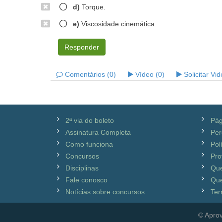
d)
Torque.
e)
Viscosidade cinemática.
Responder
Comentários (0)
Vídeo (0)
Solicitar Vi
2ª via do boleto
Pág
Assinatura Completa
Per
Como funciona
Pol
Concursos
Pro
Disciplinas
Qu
Fale conosco
Que
Notícias sobre concursos
Ter
© Aprov