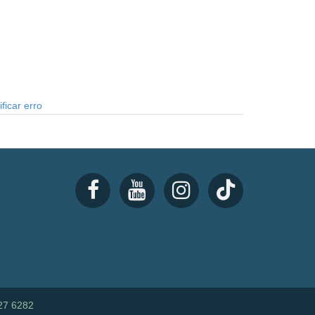
ficar erro
27 6282