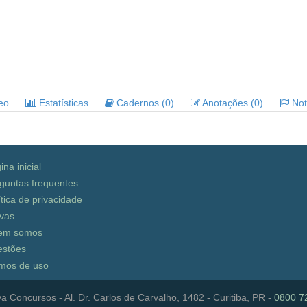
deo
Estatísticas
Cadernos (0)
Anotações (0)
Noti
ina inicial
guntas frequentes
ítica de privacidade
vas
em somos
stões
mos de uso
a Concursos - Al. Dr. Carlos de Carvalho, 1482 - Curitiba, PR -
0800 7