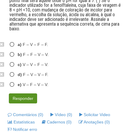
ponto final será aquele onde o pH for igual a 7. ( ) Se o
indicador utilizado for a fenolftaleína, cuja faixa de viragem é
8 < pH <10, com mudança de coloração de incolor para
vermelho, a escolha da solução, ácida ou alcalina, à qual o
indicador deve ser adicionado é irrelevante. Assinale a
alternativa que apresenta a sequência correta, de cima para
baixo.
a)
F – V – F – F.
b)
F – F – V – V.
c)
V – V – F – V.
d)
F – V – V – F.
e)
V – F – V – V.
Responder
Comentários (0)
Vídeo (0)
Solicitar Video
Estatísticas
Cadernos (0)
Anotações (0)
Notificar erro