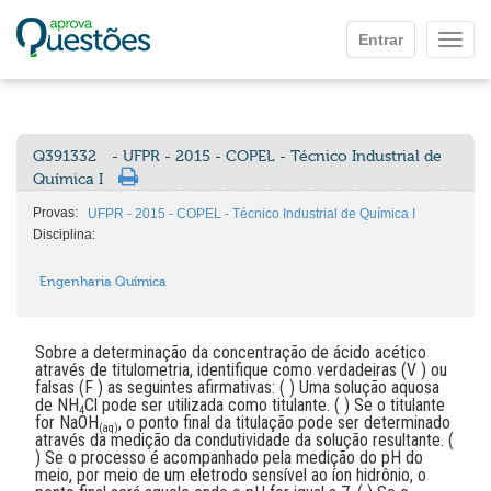
Ir para o conteúdo principal
Entrar
Mostr
Q391332
- UFPR - 2015 - COPEL - Técnico Industrial de
Química I
Provas:
UFPR - 2015 - COPEL - Técnico Industrial de Química I
Disciplina:
Engenharia Química
Sobre a determinação da concentração de ácido acético
através de titulometria, identifique como verdadeiras (V ) ou
falsas (F ) as seguintes afirmativas: ( ) Uma solução aquosa
de NH
Cl pode ser utilizada como titulante. ( ) Se o titulante
4
for NaOH
, o ponto final da titulação pode ser determinado
(aq)
através da medição da condutividade da solução resultante. (
) Se o processo é acompanhado pela medição do pH do
meio, por meio de um eletrodo sensível ao íon hidrônio, o