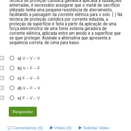
técnica de proteção catódica galvânica aplicada a tubulações
enterradas, é necessário assegurar que o metal de sacrifício
utilizado tenha uma pequena resistência de aterramento,
facilitando a passagem da corrente elétrica para o solo. ( ) Na
técnica de proteção catódica por corrente induzida, a
proteção da superfície é feita a partir da aplicação de uma
força eletromotriz de uma fonte externa geradora de
corrente elétrica, aplicada entre um anodo e a superfície que
se quer proteger. Assinale a alternativa que apresenta a
sequência correta, de cima para baixo.
a)
V – V – V.
b)
V – F – F.
c)
F – V – F.
d)
V – F – V.
e)
F – V – V.
Responder
Comentários (0)
Vídeo (0)
Solicitar Video