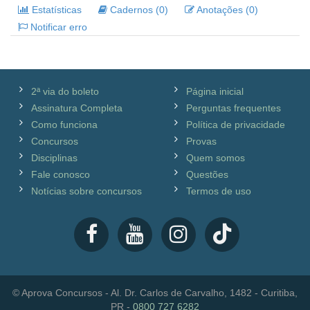
Estatísticas
Cadernos (0)
Anotações (0)
Notificar erro
2ª via do boleto
Página inicial
Assinatura Completa
Perguntas frequentes
Como funciona
Política de privacidade
Concursos
Provas
Disciplinas
Quem somos
Fale conosco
Questões
Notícias sobre concursos
Termos de uso
© Aprova Concursos - Al. Dr. Carlos de Carvalho, 1482 - Curitiba,
PR -
0800 727 6282