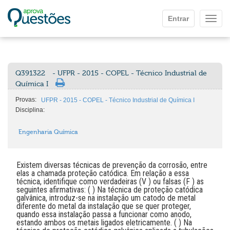
Ir para o conteúdo principal
Entrar
Mostr
Q391322
- UFPR - 2015 - COPEL - Técnico Industrial de
Química I
Provas:
UFPR - 2015 - COPEL - Técnico Industrial de Química I
Disciplina:
Engenharia Química
Existem diversas técnicas de prevenção da corrosão, entre
elas a chamada proteção catódica. Em relação a essa
técnica, identifique como verdadeiras (V ) ou falsas (F ) as
seguintes afirmativas: ( ) Na técnica de proteção catódica
galvânica, introduz-se na instalação um catodo de metal
diferente do metal da instalação que se quer proteger,
quando essa instalação passa a funcionar como anodo,
estando ambos os metais ligados eletricamente. ( ) Na