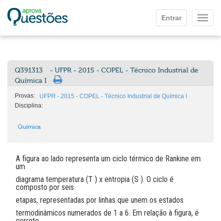
Ir para o conteúdo principal
Entrar
Mostr
Q391313
- UFPR - 2015 - COPEL - Técnico Industrial de
Química I
Provas:
UFPR - 2015 - COPEL - Técnico Industrial de Química I
Disciplina:
Química
A figura ao lado representa um ciclo térmico de Rankine em
um
diagrama temperatura (T ) x entropia (S ). O ciclo é
composto por seis
etapas, representadas por linhas que unem os estados
termodinâmicos numerados de 1 a 6. Em relação à figura, é
correto