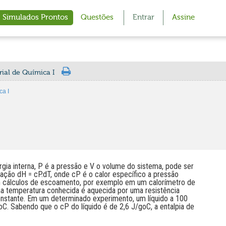
Simulados Prontos
Questões
Entrar
Assine
rial de Química I
ca I
ergia interna, P é a pressão e V o volume do sistema, pode ser
lação dH = cP.dT, onde cP é o calor específico a pressão
m cálculos de escoamento, por exemplo em um calorímetro de
ma temperatura conhecida é aquecida por uma resistência
constante. Em um determinado experimento, um líquido a 100
C. Sabendo que o cP do líquido é de 2,6 J/goC, a entalpia de