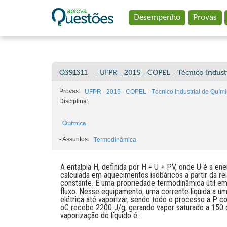
Ir para o conteúdo principal
Desempenho
Provas
Q391311
- UFPR - 2015 - COPEL - Técnico Indust
Provas:
UFPR - 2015 - COPEL - Técnico Industrial de Quími
Disciplina:
Química
-
Assuntos:
Termodinâmica
A entalpia H, definida por H = U + PV, onde U é a en
calculada em aquecimentos isobáricos a partir da re
constante. É uma propriedade termodinâmica útil e
fluxo. Nesse equipamento, uma corrente líquida a u
elétrica até vaporizar, sendo todo o processo a P 
oC recebe 2200 J/g, gerando vapor saturado a 150 o
vaporização do líquido é: