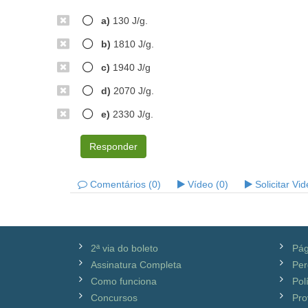
a)
130 J/g.
b)
1810 J/g.
c)
1940 J/g
d)
2070 J/g.
e)
2330 J/g.
Responder
Comentários (0)
Vídeo (0)
Solicitar Vi
2ª via do boleto
Pág
Assinatura Completa
Per
Como funciona
Pol
Concursos
Pro