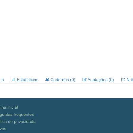
deo
Estatísticas
Cadernos (0)
Anotações (0)
Noti
ina inicial
guntas frequentes
ítica de privacidade
vas