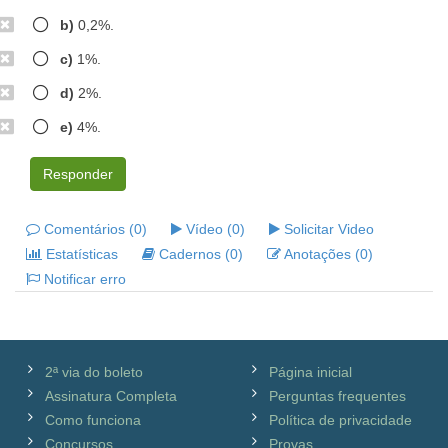
b)
0,2%.
c)
1%.
d)
2%.
e)
4%.
Responder
Comentários (0)
Vídeo (0)
Solicitar Video
Estatísticas
Cadernos (0)
Anotações (0)
Notificar erro
2ª via do boleto
Página inicial
Assinatura Completa
Perguntas frequentes
Como funciona
Política de privacidade
Concursos
Provas