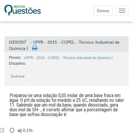
Ir para o conteúdo principal
Entrar
Mostr
Q391307
- UFPR - 2015 - COPEL - Técnico Industrial de
Química I
Provas:
UFPR - 2015 - COPEL - Técnico Industrial de Química I
Disciplina:
Química
Preparou-se uma solução 0,05 molar de uma base fraca em
água. O pH da solução foi medido a 25 oC, resultando no valor
11. Sabendo que um mol da base, quando dissociado, gera
dois mol de OH- , é correto afirmar que a porcentagem da
base que sofreu dissociação é:
a)
0,1%.