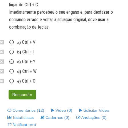
lugar de Ctrl + C.
Imediatamente percebeu o seu engano e, para desfazer o
comando errado e voltar à situação original, deve usar a
combinação de teclas
Ctrl + V
a)
Ctrl + I
b)
Ctrl + Y
c)
Ctrl + W
d)
Ctrl + O
e)
Responder
Comentários (12)
Vídeo (0)
Solicitar Video
Estatísticas
Cadernos (0)
Anotações (0)
Notificar erro