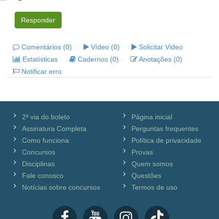
Responder
Comentários (0)
Vídeo (0)
Solicitar Video
Estatísticas
Cadernos (0)
Anotações (0)
Notificar erro
2ª via do boleto
Página inicial
Assinatura Completa
Perguntas frequentes
Como funciona
Política de privacidade
Concursos
Provas
Disciplinas
Quem somos
Fale conosco
Questões
Notícias sobre concursos
Termos de uso