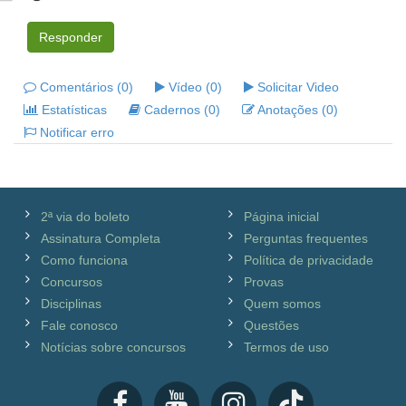
Responder
Comentários (0)
Vídeo (0)
Solicitar Video
Estatísticas
Cadernos (0)
Anotações (0)
Notificar erro
2ª via do boleto
Página inicial
Assinatura Completa
Perguntas frequentes
Como funciona
Política de privacidade
Concursos
Provas
Disciplinas
Quem somos
Fale conosco
Questões
Notícias sobre concursos
Termos de uso