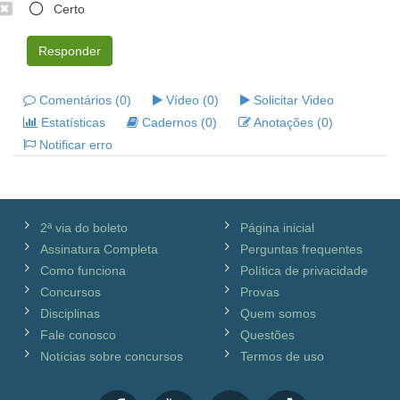
Certo
Responder
Comentários (0)
Vídeo (0)
Solicitar Video
Estatísticas
Cadernos (0)
Anotações (0)
Notificar erro
2ª via do boleto
Página inicial
Assinatura Completa
Perguntas frequentes
Como funciona
Política de privacidade
Concursos
Provas
Disciplinas
Quem somos
Fale conosco
Questões
Notícias sobre concursos
Termos de uso