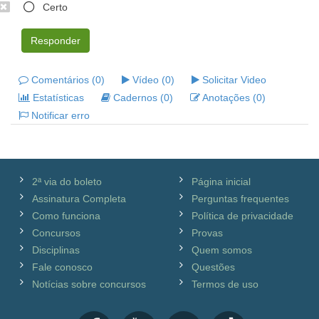
Certo
Responder
Comentários (0)
Vídeo (0)
Solicitar Video
Estatísticas
Cadernos (0)
Anotações (0)
Notificar erro
2ª via do boleto
Página inicial
Assinatura Completa
Perguntas frequentes
Como funciona
Política de privacidade
Concursos
Provas
Disciplinas
Quem somos
Fale conosco
Questões
Notícias sobre concursos
Termos de uso