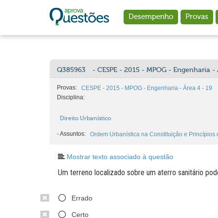
Ir para o conteúdo principal
Desempenho
Provas
Q385963
- CESPE - 2015 - MPOG - Engenharia - 
Provas:
CESPE - 2015 - MPOG - Engenharia - Área 4 - 19
Disciplina:
Direito Urbanístico
-
Assuntos:
Ordem Urbanística na Constituição e Princípios d
Mostrar texto associado à questão
Um terreno localizado sobre um aterro sanitário po
Errado
Certo