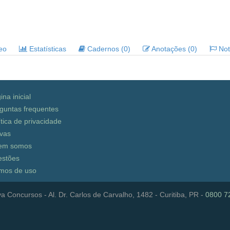
deo
Estatísticas
Cadernos (0)
Anotações (0)
Noti
ina inicial
guntas frequentes
ítica de privacidade
vas
em somos
stões
mos de uso
a Concursos - Al. Dr. Carlos de Carvalho, 1482 - Curitiba, PR -
0800 7