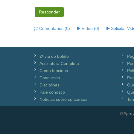
Responder
Comentários (0)
Vídeo (0)
Solicitar Vi
2ª via do boleto
Pág
Assinatura Completa
Per
Como funciona
Pol
Concursos
Pro
Disciplinas
Qu
Fale conosco
Que
Notícias sobre concursos
Ter
© Aprov