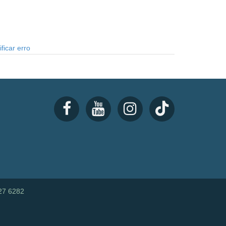
ficar erro
27 6282