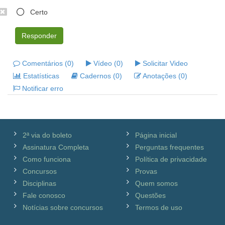
Certo
Responder
Comentários (0)
Vídeo (0)
Solicitar Video
Estatísticas
Cadernos (0)
Anotações (0)
Notificar erro
2ª via do boleto
Página inicial
Assinatura Completa
Perguntas frequentes
Como funciona
Política de privacidade
Concursos
Provas
Disciplinas
Quem somos
Fale conosco
Questões
Notícias sobre concursos
Termos de uso