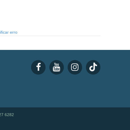
ficar erro
27 6282