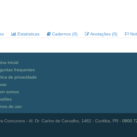
deo
Estatísticas
Cadernos (0)
Anotações (0)
Noti
ina inicial
guntas frequentes
ítica de privacidade
vas
em somos
stões
mos de uso
a Concursos - Al. Dr. Carlos de Carvalho, 1482 - Curitiba, PR -
0800 7