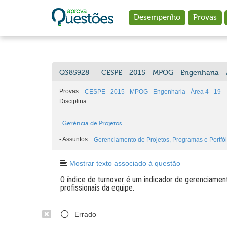
Ir para o conteúdo principal
Desempenho
Provas
Q385928
- CESPE - 2015 - MPOG - Engenharia - 
Provas:
CESPE - 2015 - MPOG - Engenharia - Área 4 - 19
Disciplina:
Gerência de Projetos
-
Assuntos:
Gerenciamento de Projetos, Programas e Portfól
Mostrar texto associado à questão
O índice de turnover é um indicador de gerenciament
profissionais da equipe.
Errado