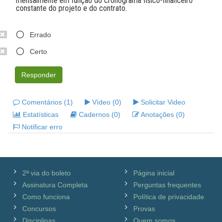
mensalmente em função do cronograma físico-financeiro
constante do projeto e do contrato.
Errado
Certo
Responder
Comentários (1)
Vídeo (0)
Solicitar Video
Estatísticas
Cadernos (0)
Anotações (0)
Notificar erro
2ª via do boleto
Página inicial
Assinatura Completa
Perguntas frequentes
Como funciona
Política de privacidade
Concursos
Provas
Disciplinas
Quem somos