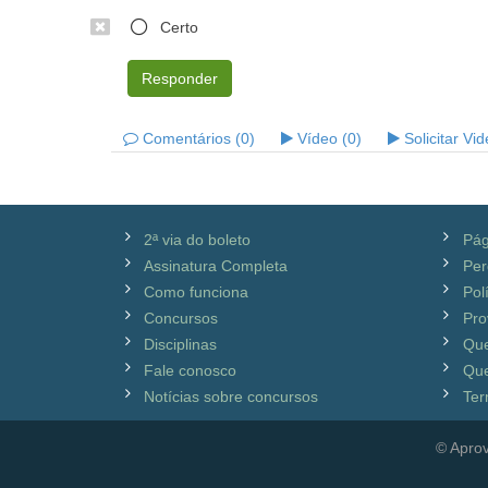
Certo
Responder
Comentários (0)
Vídeo (0)
Solicitar Vi
2ª via do boleto
Pág
Assinatura Completa
Per
Como funciona
Pol
Concursos
Pro
Disciplinas
Qu
Fale conosco
Que
Notícias sobre concursos
Ter
© Aprov