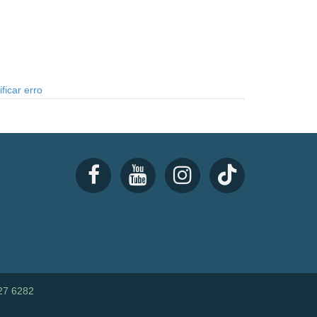
ficar erro
27 6282