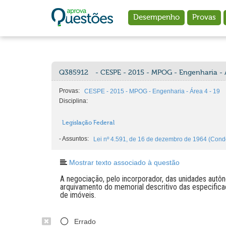
Ir para o conteúdo principal
Desempenho
Provas
Q385912
- CESPE - 2015 - MPOG - Engenharia - Á
Provas:
CESPE - 2015 - MPOG - Engenharia - Área 4 - 19
Disciplina:
Legislação Federal
-
Assuntos:
Lei nº 4.591, de 16 de dezembro de 1964 (Condo
Mostrar texto associado à questão
A negociação, pelo incorporador, das unidades aut
arquivamento do memorial descritivo das especifica
de imóveis.
Errado