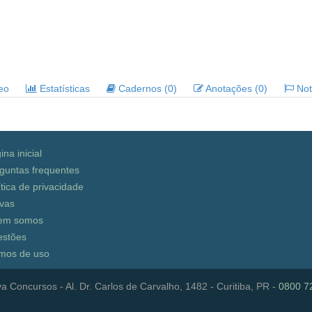
deo
Estatísticas
Cadernos (0)
Anotações (0)
Noti
ina inicial
guntas frequentes
ítica de privacidade
vas
em somos
stões
mos de uso
a Concursos - Al. Dr. Carlos de Carvalho, 1482 - Curitiba, PR -
0800 7