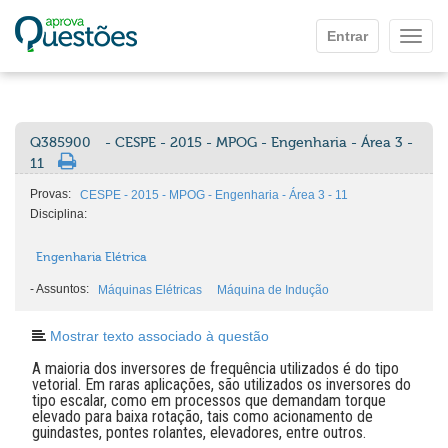
Ir para o conteúdo principal
Entrar
Mostr
Q385900
- CESPE - 2015 - MPOG - Engenharia - Área 3 -
11
Provas:
CESPE - 2015 - MPOG - Engenharia - Área 3 - 11
Disciplina:
Engenharia Elétrica
-
Assuntos:
Máquinas Elétricas
Máquina de Indução
Mostrar texto associado à questão
A maioria dos inversores de frequência utilizados é do tipo
vetorial. Em raras aplicações, são utilizados os inversores do
tipo escalar, como em processos que demandam torque
elevado para baixa rotação, tais como acionamento de
guindastes, pontes rolantes, elevadores, entre outros.