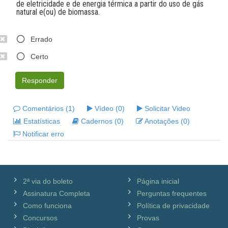
de eletricidade e de energia térmica a partir do uso de gás
natural e(ou) de biomassa.
Errado
Certo
Responder
Comentários (1)
Vídeo (0)
Solicitar Video
Estatísticas
Cadernos (0)
Anotações (0)
Notificar erro
2ª via do boleto
Página inicial
Assinatura Completa
Perguntas frequentes
Como funciona
Política de privacidade
Concursos
Provas