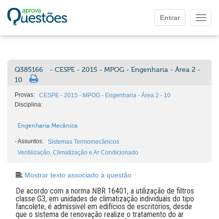
Ir para o conteúdo principal
Entrar
Mostr
Q385166
- CESPE - 2015 - MPOG - Engenharia - Área 2 -
10
Provas:
CESPE - 2015 - MPOG - Engenharia - Área 2 - 10
Disciplina:
Engenharia Mecânica
-
Assuntos:
Sistemas Termomecânicos
Ventilização, Climatização e Ar Condicionado
Mostrar texto associado à questão
De acordo com a norma NBR 16401, a utilização de filtros
classe G3, em unidades de climatização individuais do tipo
fancolete, é admissível em edifícios de escritórios, desde
que o sistema de renovação realize o tratamento do ar