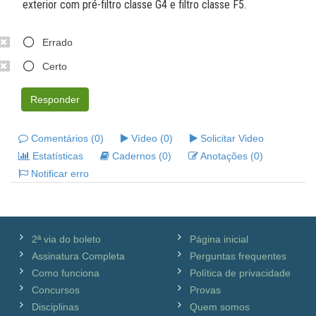
exterior com pré-filtro classe G4 e filtro classe F5.
Errado
Certo
Responder
Comentários (0)
Vídeo (0)
Solicitar Video
Estatísticas
Cadernos (0)
Anotações (0)
Notificar erro
2ª via do boleto
Página inicial
Assinatura Completa
Perguntas frequentes
Como funciona
Política de privacidade
Concursos
Provas
Disciplinas
Quem somos