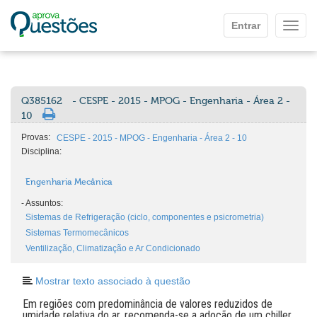
Ir para o conteúdo principal
Entrar
Mostr
Q385162
- CESPE - 2015 - MPOG - Engenharia - Área 2 -
10
Provas:
CESPE - 2015 - MPOG - Engenharia - Área 2 - 10
Disciplina:
Engenharia Mecânica
-
Assuntos:
Sistemas de Refrigeração (ciclo, componentes e psicrometria)
Sistemas Termomecânicos
Ventilização, Climatização e Ar Condicionado
Mostrar texto associado à questão
Em regiões com predominância de valores reduzidos de
umidade relativa do ar, recomenda-se a adoção de um chiller