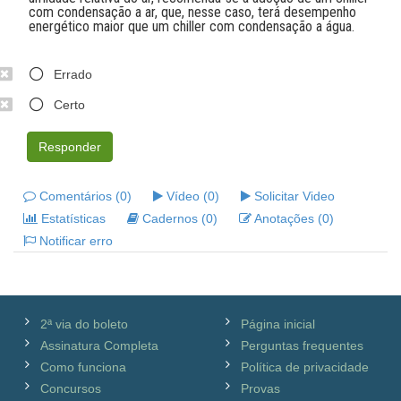
com condensação a ar, que, nesse caso, terá desempenho
energético maior que um chiller com condensação a água.
Errado
Certo
Responder
Comentários (0)
Vídeo (0)
Solicitar Video
Estatísticas
Cadernos (0)
Anotações (0)
Notificar erro
2ª via do boleto
Página inicial
Assinatura Completa
Perguntas frequentes
Como funciona
Política de privacidade
Concursos
Provas