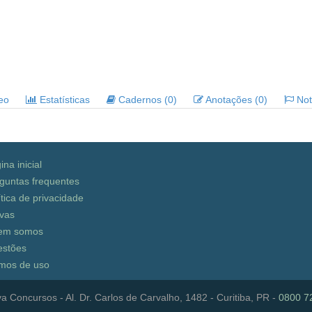
deo
Estatísticas
Cadernos (0)
Anotações (0)
Noti
ina inicial
guntas frequentes
ítica de privacidade
vas
em somos
stões
mos de uso
a Concursos - Al. Dr. Carlos de Carvalho, 1482 - Curitiba, PR -
0800 7