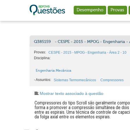
Ir para o conteúdo principal
Desempenho
Provas
Q385159
- CESPE - 2015 - MPOG - Engenharia - 
Provas:
CESPE - 2015 - MPOG - Engenharia - Área 2 - 10
Disciplina:
Engenharia Mecânica
-
Assuntos:
Sistemas Termomecânicos
Compressores
Mostrar texto associado à questão
Compressores do tipo Scroll são geralmente compos
forma a promover a compressão simultânea de dois 
entre as espirais. Uma técnica de controle de capa
da folga axial entre os elementos espirais.