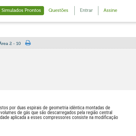
Simulados Prontos
Questões
Entrar
Assine
Área 2 - 10
tos por duas espirais de geometria idêntica montadas de
volumes de gás que são descarregados pela região central
cidade aplicada a esses compressores consiste na modificação