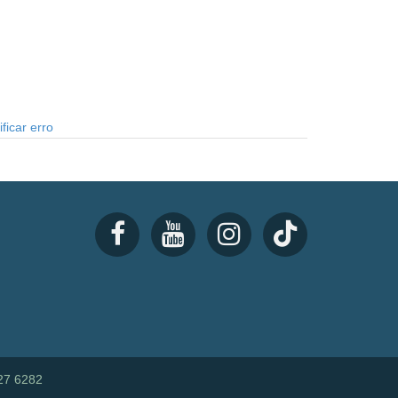
ficar erro
27 6282