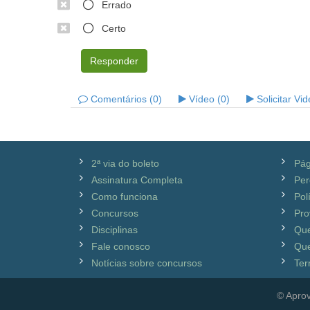
Errado
Certo
Responder
Comentários (0)
Vídeo (0)
Solicitar Vi
2ª via do boleto
Pág
Assinatura Completa
Per
Como funciona
Pol
Concursos
Pro
Disciplinas
Qu
Fale conosco
Que
Notícias sobre concursos
Ter
© Aprov