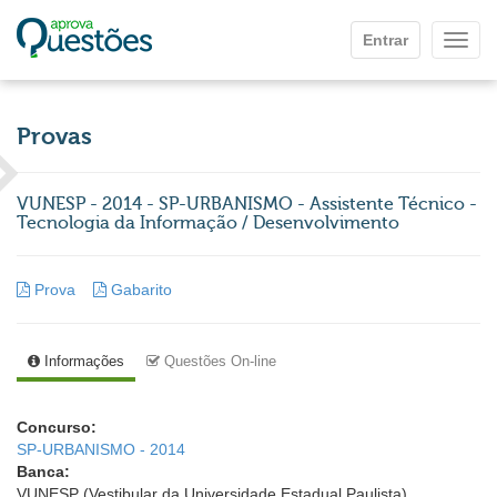
Ir para o conteúdo principal
Entrar
Mostr
Provas
VUNESP - 2014 - SP-URBANISMO - Assistente Técnico -
Tecnologia da Informação / Desenvolvimento
Prova
Gabarito
Informações
Questões On-line
Concurso:
SP-URBANISMO - 2014
Banca:
VUNESP (Vestibular da Universidade Estadual Paulista)