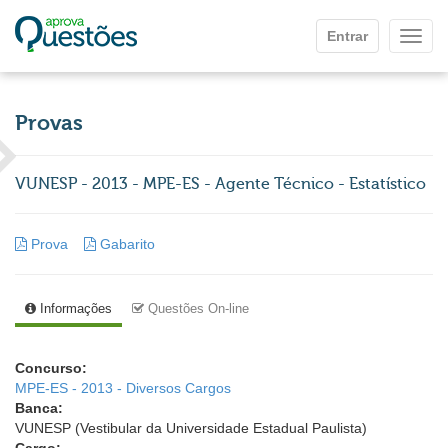
Ir para o conteúdo principal
Entrar
Mostr
Provas
VUNESP - 2013 - MPE-ES - Agente Técnico - Estatístico
Prova
Gabarito
Informações
Questões On-line
Concurso:
MPE-ES - 2013 - Diversos Cargos
Banca:
VUNESP (Vestibular da Universidade Estadual Paulista)