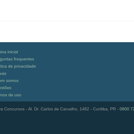
ina inicial
guntas frequentes
ítica de privacidade
vas
em somos
stões
mos de uso
a Concursos - Al. Dr. Carlos de Carvalho, 1482 - Curitiba, PR -
0800 7