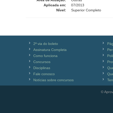
Área de Atuação:
Outras
Aplicada em:
07/2013
Nível:
Superior Completo
2ª via do boleto
Pág
Assinatura Completa
Per
Como funciona
Pol
Concursos
Pro
Disciplinas
Qu
Fale conosco
Que
Notícias sobre concursos
Ter
© Aprov