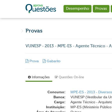
Ir para o conteúdo principal
Desempenho
Provas
Provas
VUNESP - 2013 - MPE-ES - Agente Técnico - A
Prova
Gabarito
Informações
Questões On-line
Concurso:
MPE-ES - 2013 - Diverso
Banca:
VUNESP (Vestibular da Un
Cargo:
Agente Técnico - Arquitet
Instituição:
MP-ES (Ministério Público