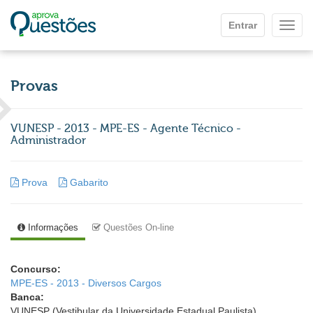
Ir para o conteúdo principal
Entrar
Mostr
Provas
VUNESP - 2013 - MPE-ES - Agente Técnico -
Administrador
Prova
Gabarito
Informações
Questões On-line
Concurso:
MPE-ES - 2013 - Diversos Cargos
Banca:
VUNESP (Vestibular da Universidade Estadual Paulista)