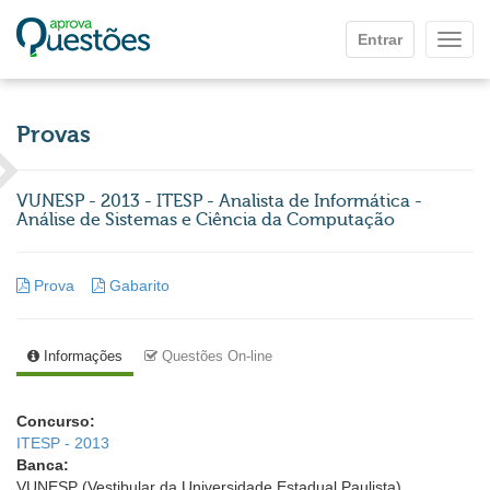
Ir para o conteúdo principal
Entrar
Mostr
Provas
VUNESP - 2013 - ITESP - Analista de Informática -
Análise de Sistemas e Ciência da Computação
Prova
Gabarito
Informações
Questões On-line
Concurso:
ITESP - 2013
Banca:
VUNESP (Vestibular da Universidade Estadual Paulista)