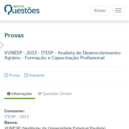
Ir para o conteúdo principal
Entrar
Mostr
Provas
VUNESP - 2013 - ITESP - Analista de Desenvolvimento
Agrário - Formação e Capacitação Profissional
Prova
Gabarito
Informações
Questões On-line
Concurso:
ITESP - 2013
Banca:
VUNESP (Vestibular da Universidade Estadual Paulista)