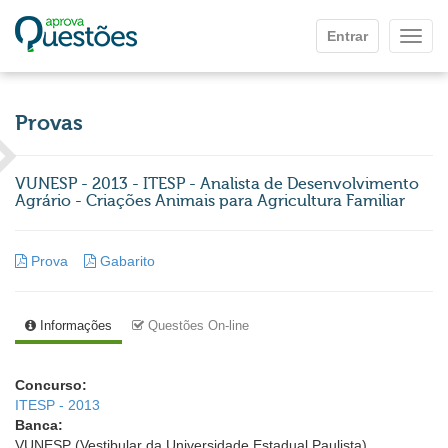
Ir para o conteúdo principal
Entrar
Mostr
Provas
VUNESP - 2013 - ITESP - Analista de Desenvolvimento
Agrário - Criações Animais para Agricultura Familiar
Prova
Gabarito
Informações
Questões On-line
Concurso:
ITESP - 2013
Banca:
VUNESP (Vestibular da Universidade Estadual Paulista)