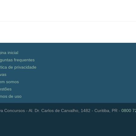
ina inicial
guntas frequentes
ítica de privacidade
vas
em somos
stões
mos de uso
a Concursos - Al. Dr. Carlos de Carvalho, 1482 - Curitiba, PR -
0800 7