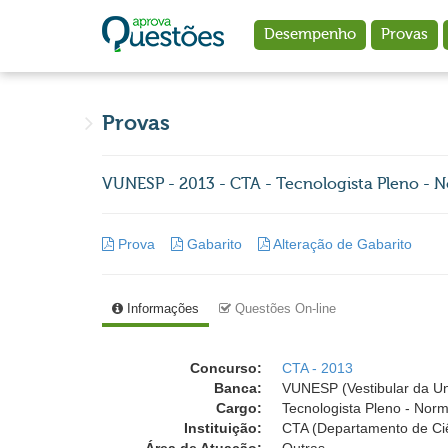
Ir para o conteúdo principal
Desempenho
Provas
Provas
VUNESP - 2013 - CTA - Tecnologista Pleno - 
Prova
Gabarito
Alteração de Gabarito
Informações
Questões On-line
Concurso:
CTA - 2013
Banca:
VUNESP (Vestibular da Un
Cargo:
Tecnologista Pleno - Nor
Instituição:
CTA (Departamento de Ciê