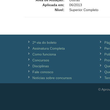
Área de Atuação:
Outras
Aplicada em:
06/2013
Nível:
Superior Completo
2ª via do boleto
Pág
Assinatura Completa
Per
Como funciona
Pol
Concursos
Pro
Disciplinas
Qu
Fale conosco
Que
Notícias sobre concursos
Ter
© Aprov