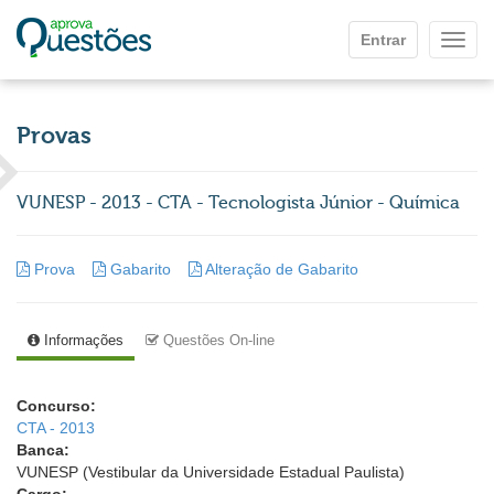
Ir para o conteúdo principal
Entrar
Mostr
Provas
VUNESP - 2013 - CTA - Tecnologista Júnior - Química
Prova
Gabarito
Alteração de Gabarito
Informações
Questões On-line
Concurso:
CTA - 2013
Banca:
VUNESP (Vestibular da Universidade Estadual Paulista)