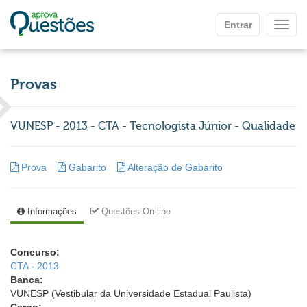
Ir para o conteúdo principal
Entrar
Mostr
Provas
VUNESP - 2013 - CTA - Tecnologista Júnior - Qualidade
Prova
Gabarito
Alteração de Gabarito
Informações
Questões On-line
Concurso:
CTA - 2013
Banca:
VUNESP (Vestibular da Universidade Estadual Paulista)