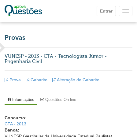
Ir para o conteúdo principal
Entrar
Mostr
Provas
VUNESP - 2013 - CTA - Tecnologista Júnior -
Engenharia Civil
Prova
Gabarito
Alteração de Gabarito
Informações
Questões On-line
Concurso:
CTA - 2013
Banca:
VUNESP (Vestibular da Universidade Estadual Paulista)