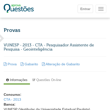
Ir para o conteúdo principal
Entrar
Mostr
Provas
VUNESP - 2013 - CTA - Pesquisador Assistente de
Pesquisa - Geointeligência
Prova
Gabarito
Alteração de Gabarito
Informações
Questões On-line
Concurso:
CTA - 2013
Banca:
VUNESP (Vestibular da Universidade Estadual Paulista)