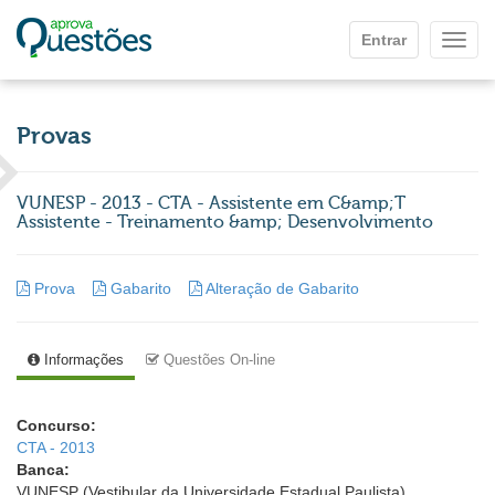
Ir para o conteúdo principal
Entrar
Mostr
Provas
VUNESP - 2013 - CTA - Assistente em C&amp;T
Assistente - Treinamento &amp; Desenvolvimento
Prova
Gabarito
Alteração de Gabarito
Informações
Questões On-line
Concurso:
CTA - 2013
Banca:
VUNESP (Vestibular da Universidade Estadual Paulista)