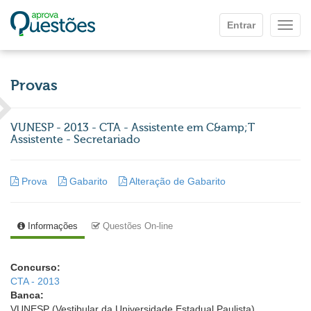
Ir para o conteúdo principal
Entrar
Mostr
Provas
VUNESP - 2013 - CTA - Assistente em C&amp;T
Assistente - Secretariado
Prova
Gabarito
Alteração de Gabarito
Informações
Questões On-line
Concurso:
CTA - 2013
Banca:
VUNESP (Vestibular da Universidade Estadual Paulista)