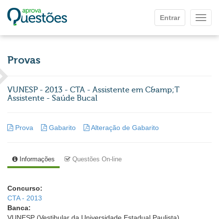
Ir para o conteúdo principal
Entrar
Mostr
Provas
VUNESP - 2013 - CTA - Assistente em C&amp;T
Assistente - Saúde Bucal
Prova
Gabarito
Alteração de Gabarito
Informações
Questões On-line
Concurso:
CTA - 2013
Banca:
VUNESP (Vestibular da Universidade Estadual Paulista)