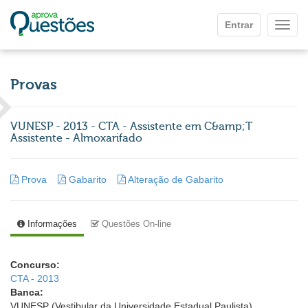
Ir para o conteúdo principal
Entrar
Mostr
Provas
VUNESP - 2013 - CTA - Assistente em C&amp;T
Assistente - Almoxarifado
Prova
Gabarito
Alteração de Gabarito
Informações
Questões On-line
Concurso:
CTA - 2013
Banca:
VUNESP (Vestibular da Universidade Estadual Paulista)