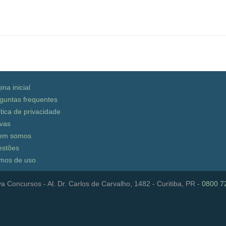
ina inicial
guntas frequentes
ítica de privacidade
vas
em somos
stões
mos de uso
a Concursos - Al. Dr. Carlos de Carvalho, 1482 - Curitiba, PR -
0800 7