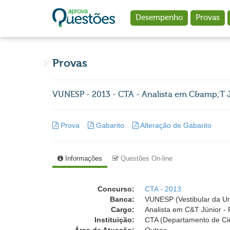
Ir para o conteúdo principal
Desempenho
Provas
Provas
VUNESP - 2013 - CTA - Analista em C&amp;T J
Prova
Gabarito
Alteração de Gabarito
Informações
Questões On-line
Concurso:
CTA - 2013
Banca:
VUNESP (Vestibular da Un
Cargo:
Analista em C&T Júnior -
Instituição:
CTA (Departamento de Ciê