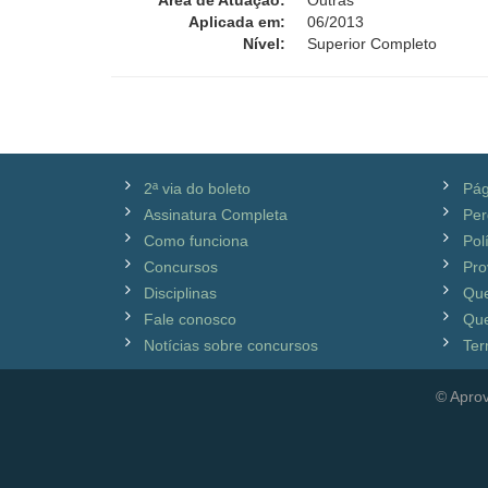
Área de Atuação:
Outras
Aplicada em:
06/2013
Nível:
Superior Completo
2ª via do boleto
Pág
Assinatura Completa
Per
Como funciona
Pol
Concursos
Pro
Disciplinas
Qu
Fale conosco
Que
Notícias sobre concursos
Ter
© Aprov