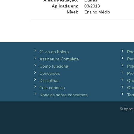
Área de Atuação:
Outras
Aplicada em:
03/2013
Nível:
Ensino Médio
2ª via do boleto
Pág
Assinatura Completa
Per
Como funciona
Pol
Concursos
Pro
Disciplinas
Qu
Fale conosco
Que
Notícias sobre concursos
Ter
© Aprov