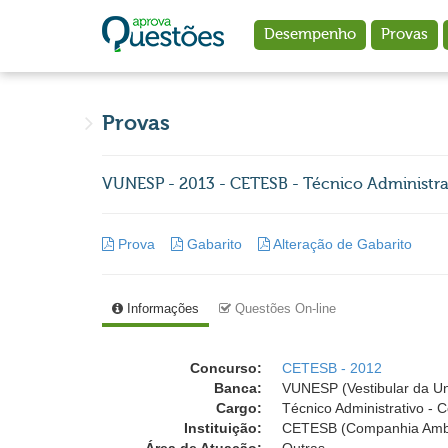
Ir para o conteúdo principal
Desempenho
Provas
Provas
VUNESP - 2013 - CETESB - Técnico Administrat
Prova
Gabarito
Alteração de Gabarito
Informações
Questões On-line
Concurso:
CETESB - 2012
Banca:
VUNESP (Vestibular da Un
Cargo:
Técnico Administrativo - 
Instituição:
CETESB (Companhia Ambie