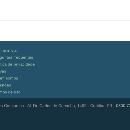
ina inicial
guntas frequentes
ítica de privacidade
vas
em somos
stões
mos de uso
a Concursos - Al. Dr. Carlos de Carvalho, 1482 - Curitiba, PR -
0800 7