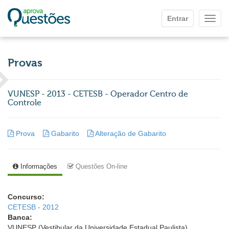
Ir para o conteúdo principal
Entrar
Mostr
Provas
VUNESP - 2013 - CETESB - Operador Centro de
Controle
Prova
Gabarito
Alteração de Gabarito
Informações
Questões On-line
Concurso:
CETESB - 2012
Banca:
VUNESP (Vestibular da Universidade Estadual Paulista)