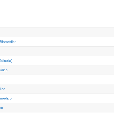
 Biomédico
édico(a)
édico
dico
iomédico
co