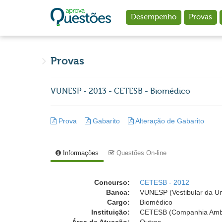
Ir para o conteúdo principal
Desempenho
Provas
Provas
VUNESP - 2013 - CETESB - Biomédico
Prova
Gabarito
Alteração de Gabarito
Informações
Questões On-line
Concurso:
CETESB - 2012
Banca:
VUNESP (Vestibular da Un
Cargo:
Biomédico
Instituição:
CETESB (Companhia Ambie