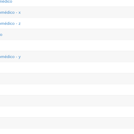
omédico
omédico - x
omédico - z
co
omédico - y