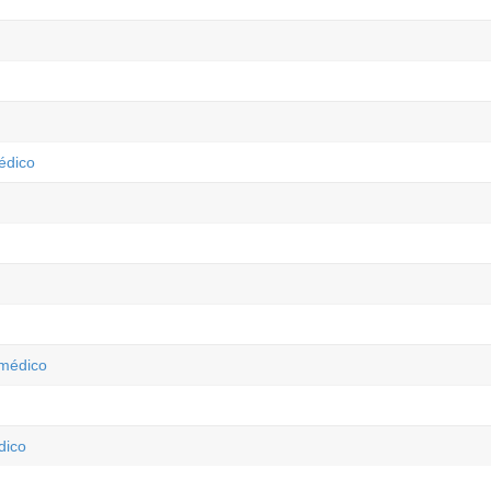
édico
omédico
dico