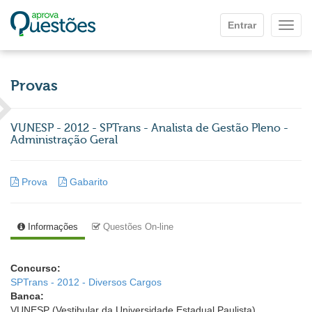
Ir para o conteúdo principal
Entrar
Mostr
Provas
VUNESP - 2012 - SPTrans - Analista de Gestão Pleno -
Administração Geral
Prova
Gabarito
Informações
Questões On-line
Concurso:
SPTrans - 2012 - Diversos Cargos
Banca:
VUNESP (Vestibular da Universidade Estadual Paulista)