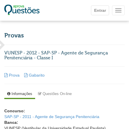
Ir para o conteúdo principal
Entrar
Mostr
Provas
VUNESP - 2012 - SAP-SP - Agente de Segurança
Penitenciária - Classe I
Prova
Gabarito
Informações
Questões On-line
Concurso:
SAP-SP - 2011 - Agente de Segurança Penitenciária
Banca:
VUNESP (Vestibular da Universidade Estadual Paulista)