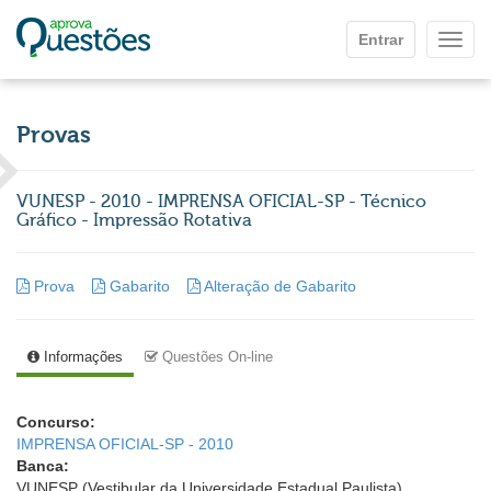
Ir para o conteúdo principal
Entrar
Mostr
Provas
VUNESP - 2010 - IMPRENSA OFICIAL-SP - Técnico
Gráfico - Impressão Rotativa
Prova
Gabarito
Alteração de Gabarito
Informações
Questões On-line
Concurso:
IMPRENSA OFICIAL-SP - 2010
Banca:
VUNESP (Vestibular da Universidade Estadual Paulista)