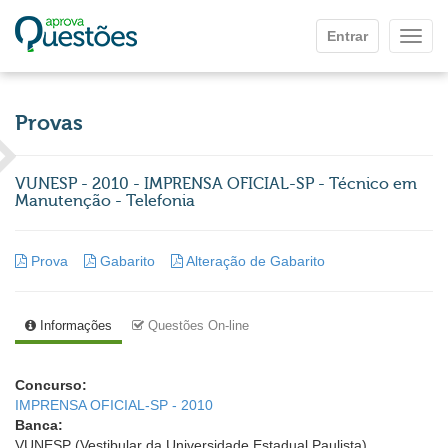
Ir para o conteúdo principal
Entrar
Mostr
Provas
VUNESP - 2010 - IMPRENSA OFICIAL-SP - Técnico em
Manutenção - Telefonia
Prova
Gabarito
Alteração de Gabarito
Informações
Questões On-line
Concurso:
IMPRENSA OFICIAL-SP - 2010
Banca:
VUNESP (Vestibular da Universidade Estadual Paulista)