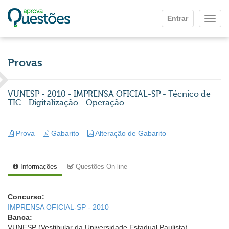
Ir para o conteúdo principal
Entrar
Mostr
Provas
VUNESP - 2010 - IMPRENSA OFICIAL-SP - Técnico de
TIC - Digitalização - Operação
Prova
Gabarito
Alteração de Gabarito
Informações
Questões On-line
Concurso:
IMPRENSA OFICIAL-SP - 2010
Banca:
VUNESP (Vestibular da Universidade Estadual Paulista)