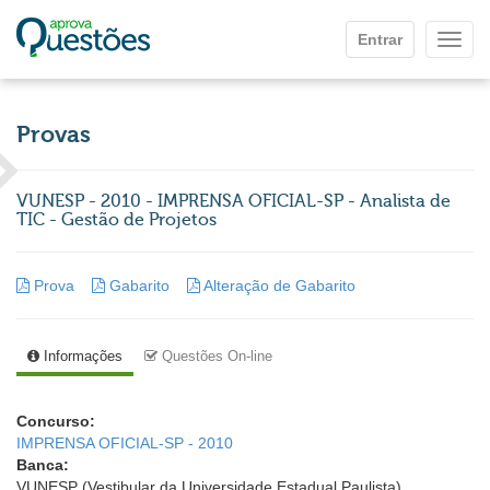
Ir para o conteúdo principal
Entrar
Mostr
Provas
VUNESP - 2010 - IMPRENSA OFICIAL-SP - Analista de
TIC - Gestão de Projetos
Prova
Gabarito
Alteração de Gabarito
Informações
Questões On-line
Concurso:
IMPRENSA OFICIAL-SP - 2010
Banca:
VUNESP (Vestibular da Universidade Estadual Paulista)