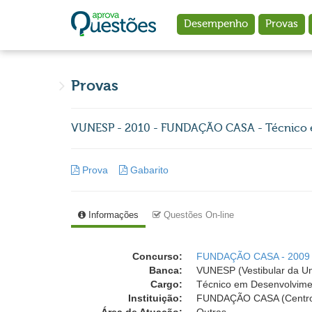
Ir para o conteúdo principal
Desempenho
Provas
Provas
VUNESP - 2010 - FUNDAÇÃO CASA - Técnico 
Prova
Gabarito
Informações
Questões On-line
Concurso:
FUNDAÇÃO CASA - 2009
Banca:
VUNESP (Vestibular da Un
Cargo:
Técnico em Desenvolvime
Instituição:
FUNDAÇÃO CASA (Centro d