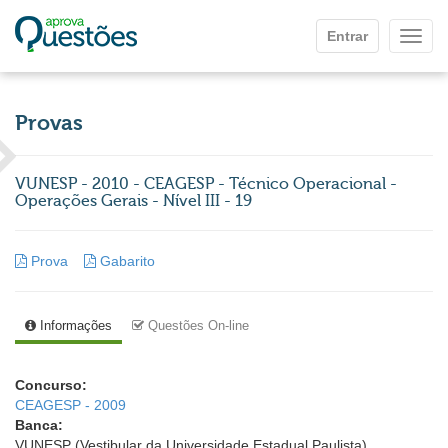
Ir para o conteúdo principal
Entrar
Mostr
Provas
VUNESP - 2010 - CEAGESP - Técnico Operacional -
Operações Gerais - Nível III - 19
Prova
Gabarito
Informações
Questões On-line
Concurso:
CEAGESP - 2009
Banca:
VUNESP (Vestibular da Universidade Estadual Paulista)