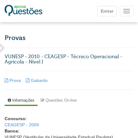
Ir para o conteúdo principal
Entrar
Mostr
Provas
VUNESP - 2010 - CEAGESP - Técnico Operacional -
Agrícola - Nível I
Prova
Gabarito
Informações
Questões On-line
Concurso:
CEAGESP - 2009
Banca:
VUNESP (Vestibular da Universidade Estadual Paulista)